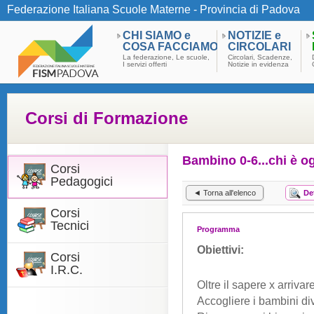
Federazione Italiana Scuole Materne - Provincia di Padova
CHI SIAMO e
NOTIZIE e
COSA FACCIAMO
CIRCOLARI
La federazione, Le scuole,
Circolari, Scadenze,
I servizi offerti
Notizie in evidenza
Corsi di Formazione
Bambino 0-6...chi è o
Corsi
Pedagogici
◄ Torna all'elenco
De
Corsi
Tecnici
Programma
Obiettivi:
Corsi
I.R.C.
Oltre il sapere x arriva
Accogliere i bambini div