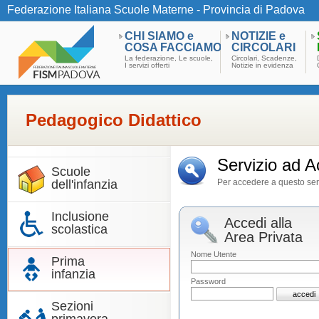
Federazione Italiana Scuole Materne - Provincia di Padova
CHI SIAMO e
NOTIZIE e
COSA FACCIAMO
CIRCOLARI
La federazione, Le scuole,
Circolari, Scadenze,
I servizi offerti
Notizie in evidenza
Pedagogico Didattico
Servizio ad A
Scuole
dell'infanzia
Per accedere a questo servi
Inclusione
Accedi alla
scolastica
Area Privata
Nome Utente
Prima
infanzia
Password
Sezioni